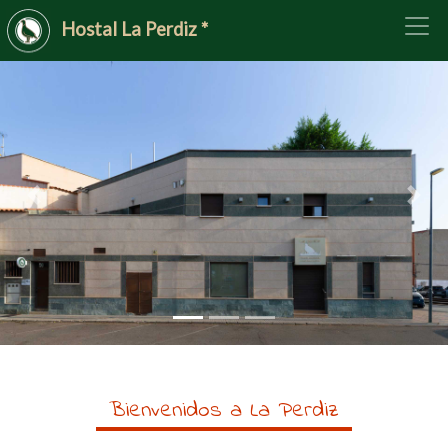
Hostal La Perdiz *
Anterior
Sigu
Bienvenidos a La Perdiz